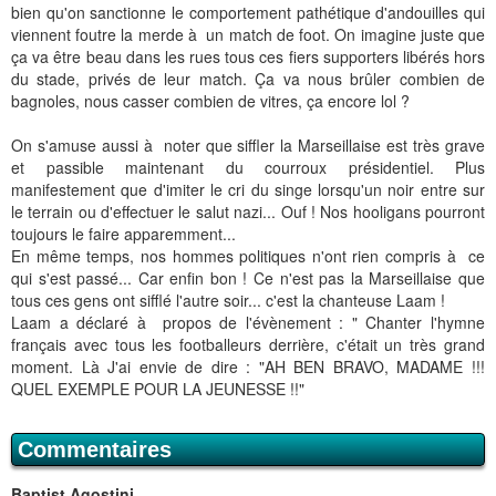
bien qu'on sanctionne le comportement pathétique d'andouilles qui
viennent foutre la merde à un match de foot. On imagine juste que
ça va être beau dans les rues tous ces fiers supporters libérés hors
du stade, privés de leur match. Ça va nous brûler combien de
bagnoles, nous casser combien de vitres, ça encore lol ?
On s'amuse aussi à noter que siffler la Marseillaise est très grave
et passible maintenant du courroux présidentiel. Plus
manifestement que d'imiter le cri du singe lorsqu'un noir entre sur
le terrain ou d'effectuer le salut nazi... Ouf ! Nos hooligans pourront
toujours le faire apparemment...
En même temps, nos hommes politiques n'ont rien compris à ce
qui s'est passé... Car enfin bon ! Ce n'est pas la Marseillaise que
tous ces gens ont sifflé l'autre soir... c'est la chanteuse Laam !
Laam a déclaré à propos de l'évènement : " Chanter l'hymne
français avec tous les footballeurs derrière, c'était un très grand
moment. Là J'ai envie de dire : "AH BEN BRAVO, MADAME !!!
QUEL EXEMPLE POUR LA JEUNESSE !!"
Commentaires
Baptist Agostini