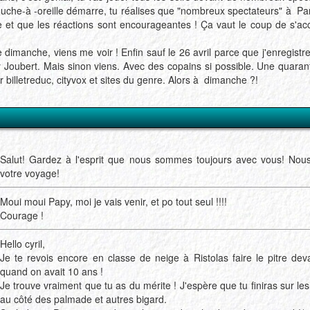
ouche-à -oreille démarre, tu réalises que "nombreux spectateurs" à Par
et que les réactions sont encourageantes ! Ça vaut le coup de s'ac
 le dimanche, viens me voir ! Enfin sauf le 26 avril parce que j'enregis
y Joubert. Mais sinon viens. Avec des copains si possible. Une quaran
 billetreduc, cityvox et sites du genre. Alors à dimanche ?!
Salut! Gardez à l'esprit que nous sommes toujours avec vous! Nous
votre voyage!
Moui moui Papy, moi je vais venir, et po tout seul !!!!
Courage !
Hello cyril,
Je te revois encore en classe de neige à Ristolas faire le pitre de
quand on avait 10 ans !
Je trouve vraiment que tu as du mérite ! J'espère que tu finiras sur le
au côté des palmade et autres bigard.