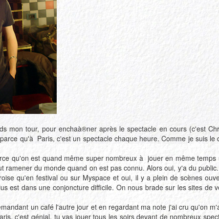
ends mon tour, pour enchaà®ner après le spectacle en cours (c'est Chr
 Oui parce qu'à Paris, c'est un spectacle chaque heure. Comme je suis le
Parce qu'on est quand même super nombreux à jouer en même temps su
ut ramener du monde quand on est pas connu. Alors oui, y'a du public. Ou
oise qu'en festival ou sur Myspace et oui, il y a plein de scènes ouve
us est dans une conjoncture difficile. On nous brade sur les sites de ve
demandant un café l'autre jour et en regardant ma note j'ai cru qu'on m'a
ris, c'est génial, tu vas jouer tous les soirs devant de nombreux spect