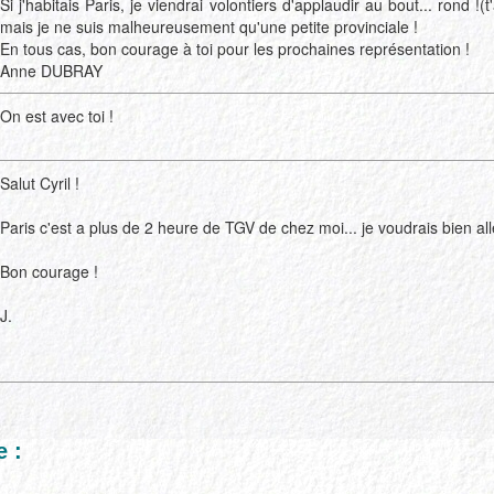
Si j'habitais Paris, je viendrai volontiers d'applaudir au bout... rond !(t'
mais je ne suis malheureusement qu'une petite provinciale !
En tous cas, bon courage à toi pour les prochaines représentation !
Anne DUBRAY
On est avec toi !
Salut Cyril !
Paris c'est a plus de 2 heure de TGV de chez moi... je voudrais bien aller
Bon courage !
J.
 :