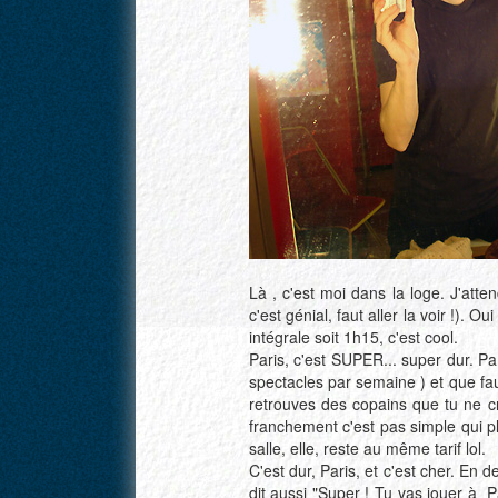
Là , c'est moi dans la loge. J'att
c'est génial, faut aller la voir !).
intégrale soit 1h15, c'est cool.
Paris, c'est SUPER... super dur. 
spectacles par semaine
) et que fa
retrouves des copains que tu ne cr
franchement c'est pas simple qui pl
salle, elle, reste au même tarif lol.
C'est dur, Paris, et c'est cher. En 
dit aussi "Super ! Tu vas jouer à Pa