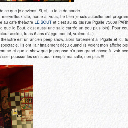
e ce que je deviens. Si, si, tu te le demande...
 merveilleux site, honte à vous, hé bien je suis actuellement progr
se au café théà¢tre
LE BOUT
et c'est au 62 bis rue Pigalle 75009 PARI
rce que le Bout, c'est aussi une salle carrée un peu plus loin). Pour c
lecteur assidu, tu as 6 ans d'à¢ge mental, vraiment...)
héà¢tre est un ancien peep show, alors forcément à Pigalle et ici, 
 spectacle. Ils ont l'air finalement déçu quand ils voient mon affiche 
emme et que le show que je propose n'a pas grand chose à voir avec
isser pousser les seins pour remplir ma salle, non plus !!!