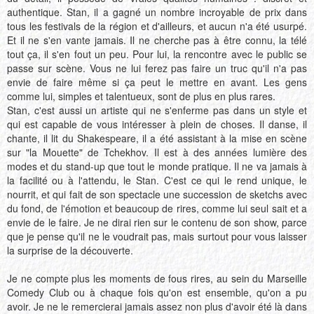
authentique. Stan, il a gagné un nombre incroyable de prix dans
tous les festivals de la région et d'ailleurs, et aucun n'a été usurpé.
Et il ne s'en vante jamais. Il ne cherche pas à être connu, la télé
tout ça, il s'en fout un peu. Pour lui, la rencontre avec le public se
passe sur scène. Vous ne lui ferez pas faire un truc qu'il n'a pas
envie de faire même si ça peut le mettre en avant. Les gens
comme lui, simples et talentueux, sont de plus en plus rares.
Stan, c'est aussi un artiste qui ne s'enferme pas dans un style et
qui est capable de vous intéresser à plein de choses. Il danse, il
chante, il lit du Shakespeare, il a été assistant à la mise en scène
sur "la Mouette" de Tchekhov. Il est à des années lumière des
modes et du stand-up que tout le monde pratique. Il ne va jamais à
la facilité ou à l'attendu, le Stan. C'est ce qui le rend unique, le
nourrit, et qui fait de son spectacle une succession de sketchs avec
du fond, de l'émotion et beaucoup de rires, comme lui seul sait et a
envie de le faire. Je ne dirai rien sur le contenu de son show, parce
que je pense qu'il ne le voudrait pas, mais surtout pour vous laisser
la surprise de la découverte.
Je ne compte plus les moments de fous rires, au sein du Marseille
Comedy Club ou à chaque fois qu'on est ensemble, qu'on a pu
avoir. Je ne le remercierai jamais assez non plus d'avoir été là dans