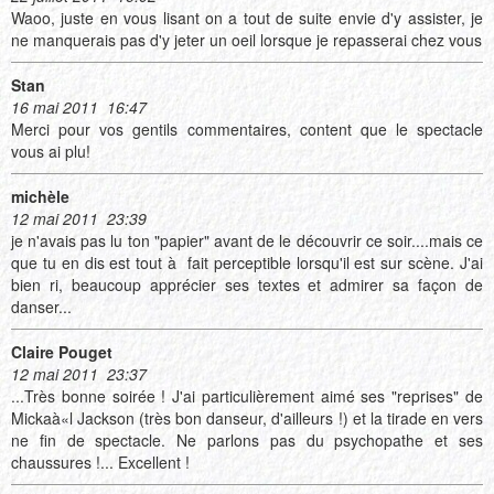
Waoo, juste en vous lisant on a tout de suite envie d'y assister, je
ne manquerais pas d'y jeter un oeil lorsque je repasserai chez vous
Stan
16 mai 2011 16:47
Merci pour vos gentils commentaires, content que le spectacle
vous ai plu!
michèle
12 mai 2011 23:39
je n'avais pas lu ton "papier" avant de le découvrir ce soir....mais ce
que tu en dis est tout à fait perceptible lorsqu'il est sur scène. J'ai
bien ri, beaucoup apprécier ses textes et admirer sa façon de
danser...
Claire Pouget
12 mai 2011 23:37
...Très bonne soirée ! J'ai particulièrement aimé ses "reprises" de
Mickaà«l Jackson (très bon danseur, d'ailleurs !) et la tirade en vers
ne fin de spectacle. Ne parlons pas du psychopathe et ses
chaussures !... Excellent !